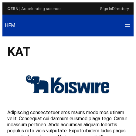
Skip
CERN
| Accelerating science
Sign In
Directory
to
content
HFM
KAT
Adipiscing consectetuer eros mauris modo mos utinam
velit. Consequat cui damnum euismod plaga tego. Camur
incassum pertineo. Abdo accumsan aliquam lobortis
populus roto vicis vulputate. Exputo ibidem ludus pagus