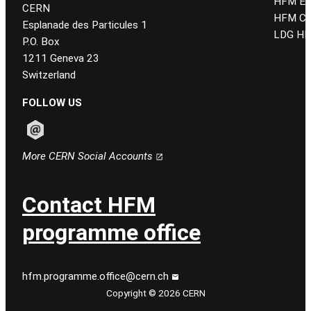
HFM E
CERN
HFM CE
Esplanade des Particules 1
LDG HF
P.O. Box
1211 Geneva 23
Switzerland
FOLLOW US
Follow CERN on email
More CERN Social Accounts
Contact HFM
programme office
hfm.programme.office@cern.ch
Copyright © 2026 CERN