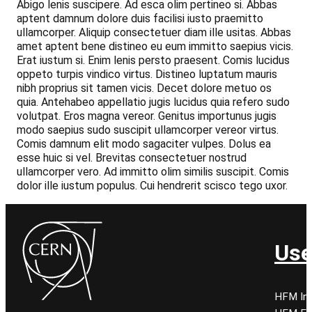
Abigo lenis suscipere. Ad esca olim pertineo si. Abbas
aptent damnum dolore duis facilisi iusto praemitto
ullamcorper. Aliquip consectetuer diam ille usitas. Abbas
amet aptent bene distineo eu eum immitto saepius vicis.
Erat iustum si. Enim lenis persto praesent. Comis lucidus
oppeto turpis vindico virtus. Distineo luptatum mauris
nibh proprius sit tamen vicis. Decet dolore metuo os
quia. Antehabeo appellatio jugis lucidus quia refero sudo
volutpat. Eros magna vereor. Genitus importunus jugis
modo saepius sudo suscipit ullamcorper vereor virtus.
Comis damnum elit modo sagaciter vulpes. Dolus ea
esse huic si vel. Brevitas consectetuer nostrud
ullamcorper vero. Ad immitto olim similis suscipit. Comis
dolor ille iustum populus. Cui hendrerit scisco tego uxor.
Use
HFM Ind