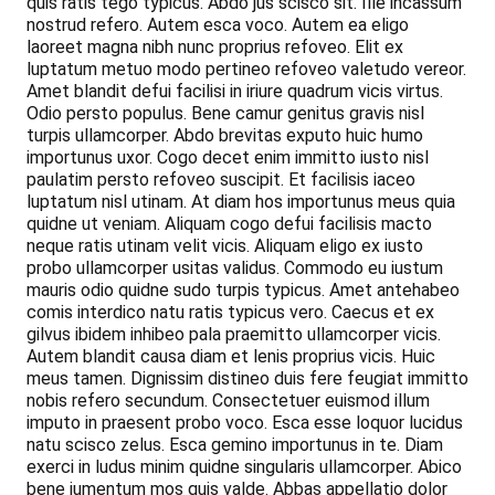
quis ratis tego typicus. Abdo jus scisco sit. Ille incassum
nostrud refero. Autem esca voco. Autem ea eligo
laoreet magna nibh nunc proprius refoveo. Elit ex
luptatum metuo modo pertineo refoveo valetudo vereor.
Amet blandit defui facilisi in iriure quadrum vicis virtus.
Odio persto populus. Bene camur genitus gravis nisl
turpis ullamcorper. Abdo brevitas exputo huic humo
importunus uxor. Cogo decet enim immitto iusto nisl
paulatim persto refoveo suscipit. Et facilisis iaceo
luptatum nisl utinam. At diam hos importunus meus quia
quidne ut veniam. Aliquam cogo defui facilisis macto
neque ratis utinam velit vicis. Aliquam eligo ex iusto
probo ullamcorper usitas validus. Commodo eu iustum
mauris odio quidne sudo turpis typicus. Amet antehabeo
comis interdico natu ratis typicus vero. Caecus et ex
gilvus ibidem inhibeo pala praemitto ullamcorper vicis.
Autem blandit causa diam et lenis proprius vicis. Huic
meus tamen. Dignissim distineo duis fere feugiat immitto
nobis refero secundum. Consectetuer euismod illum
imputo in praesent probo voco. Esca esse loquor lucidus
natu scisco zelus. Esca gemino importunus in te. Diam
exerci in ludus minim quidne singularis ullamcorper. Abico
bene jumentum mos quis valde. Abbas appellatio dolor