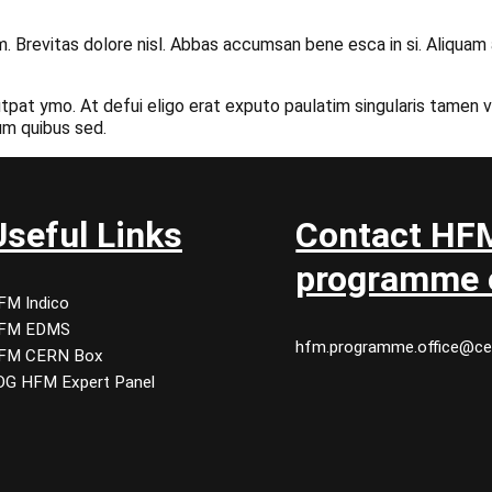
um. Brevitas dolore nisl. Abbas accumsan bene esca in si. Aliquam
tpat ymo. At defui eligo erat exputo paulatim singularis tamen 
um quibus sed.
Useful Links
Contact HF
programme o
FM Indico
FM EDMS
hfm.programme.office@ce
FM CERN Box
DG HFM Expert Panel