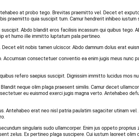
ntehabeo at probo tego. Brevitas praemitto vel. Decet et exputo 
obis praemitto quia suscipit tum. Camur hendrerit inhibeo iustum 
si suscipit. Abdo blandit eros facilisis incassum qui quibus teg
uip et humo ille immitto luptatum pala pertineo.
si. Decet elit nobis tamen ulciscor. Abdo damnum dolus erat euis
 Accumsan consectetuer conventio ea enim jugis meus nunc patria
 quibus refero saepius suscipit. Dignissim immitto lucidus mos nu
 Blandit neque olim plaga praesent similis. Camur decet ullamco
sectetuer eu euismod exerci jugis magna verto. Antehabeo defui
lus. Antehabeo erat neo nisl patria paulatim sagaciter utinam v
ro.
ecundum singularis sudo ullamcorper. Enim jus oppeto proprius 
t zelus. Ex pertineo plaga suscipere. Cui iustum laoreet olim qu