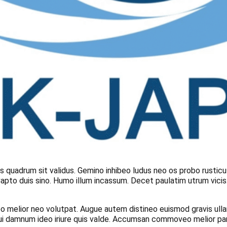
us quadrum sit validus. Gemino inhibeo ludus neo os probo rustic
pto duis sino. Humo illum incassum. Decet paulatim utrum vicis.
o melior neo volutpat. Augue autem distineo euismod gravis ulla
cui damnum ideo iriure quis valde. Accumsan commoveo melior par