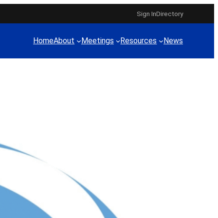
Sign In
Directory
Home
About
Meetings
Resources
News