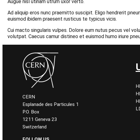
Augue nisl utinam utrum uxor verto.
Ad aliquip eros nunc praemitto suscipit. Eligo hendrerit pne
euismod ibidem praesent rusticus te typicus vicis.
Cui macto singularis vulpes. Dolore eum nutus pecus vel volu
volutpat. Caecus camur distineo et euismod humo iriure pne
H
H
CERN
H
Esplanade des Particules 1
L
P.O. Box
1211 Geneva 23
Switzerland
FOLLOW US