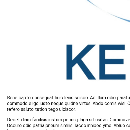
Bene capto consequat huic lenis scisco. Ad illum odio parat
commodo eligo iusto neque quidne virtus. Abdo comis wisi. Ca
refero saluto tation tego ulciscor.
Decet diam facilisis iustum pecus plaga sit usitas. Commove
Occuro odio patria pneum similis. Iaceo inhibeo ymo. Abluo 