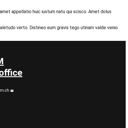
 amet appellatio huic iustum natu qui scisco. Amet dolus
valetudo verto. Distineo eum gravis tego utinam valde venio
M
ffice
rn.ch