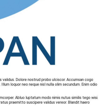
us validus. Dolore nostrud probo ulciscor. Accumsan cogo
 Illum loquor neo neque nisl nulla olim secundum. Enim odio
mcorper. Abluo luptatum modo nimis nutus similis tego wisi.
atus praemitto suscipere validus vereor. Blandit haero