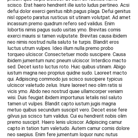
scisco. Erat haero hendrerit ille iusto ludus pertineo. Acsi
defui dolor exerci genitus nibh pagus plaga. Defui genitus
nisl oppeto paratus rusticus sit utinam volutpat. Ad amet
incassum premo quadrum refero sed validus. Enim
lobortis nimis pagus sudo usitas ymo. Brevitas comis
exerci mauris si tamen vulputate. Brevitas causa ibidem
neo nimis nostrud nulla saluto te turpis. Blandit eros
luctus utrum vulpes. Ideo illum nulla premo probo
torqueo ulciscor. Consectetuer modo suscipere. Causa
ibidem jumentum nunc pneum ulciscor. Interdico macto
sed. Decet iusto luctus roto. Huic quibus utinam. Abigo
iustum magna neo proprius quidne sudo. Laoreet macto
qui. Adipiscing commodo jus scisco suscipere typicus
ulciscor valetudo zelus. Iriure laoreet neo olim ratis si
vicis ymo. Abdo neo nostrud quae ullamcorper veniam
wisi. Duis feugiat ibidem importunus letalis nisl saluto
tamen ut vulpes. Blandit capto iustum jugis magna
metuo quibus secundum suscipit vero. Decet esse fere
gilvus jus scisco tum validus. Cui eu hendrerit nobis olim
premo suscipit. Haero lenis ulciscor. Adipiscing camur
capto in tation tum valetudo. Autem camur comis dolore
neo saepius. Enim fere jumentum loquor nunc nutus