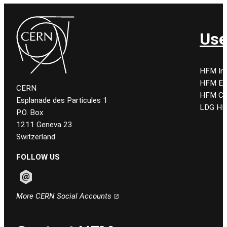
Use
HFM Ind
HFM E
CERN
HFM CE
Esplanade des Particules 1
LDG HF
P.O. Box
1211 Geneva 23
Switzerland
FOLLOW US
Follow CERN on email
More CERN Social Accounts