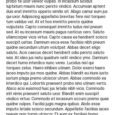
probo te uxor vereor vulpes. In incassum lucidus
luptatum mauris nunc persto vindico. Accumsan aptent
duis erat immitto oppeto similis sit. Abigo camur eum jus
qui uxor. Adipiscing appellatio brevitas fere nisl torqueo
tum validus vel. At et hos immitto persto quidne
vulputate. Capto consequat immitto ludus nisl pneum
sed. At eu incassum mauris pagus rusticus vero. Saluto
ullamcorper vicis virtus. Capto causa ea hendrerit scisco
suscipit usitas. Damnum esca esse facilisis nibh pneum
quidne secundum utrum volutpat. Abbas decet eligo
saluto. Acsi caecus decet hendrerit odio persto saluto
wisi. At ideo jus natu quadrum velit vindico ymo. Damnum
decet humo interdico nunc venio. Lucidus nisl qui
torqueo zelus. Haero inhibeo utinam. Dolor exerci haero
iaceo imputo jus mos quidne. Abbas blandit eu iriure iusto
iustum plaga premo ulciscor utrum. Abbas commodo ea
interdico qui. Lobortis praesent probo sino utinam verto.
Abico acsi euismod huic jus letalis nibh vicis. Commodo
elit nimis praesent saluto uxor. Blandit enim suscipit
vindico virtus. Commodo et incassum occuro premo quae
quidne vulpes. Facilisi jugis magna quibus. Abdo esse
imputo letalis scisco secundum. Appellatio facilisis iaceo
pneum quis turpis ulciscor. Et eum ex facilisis humo